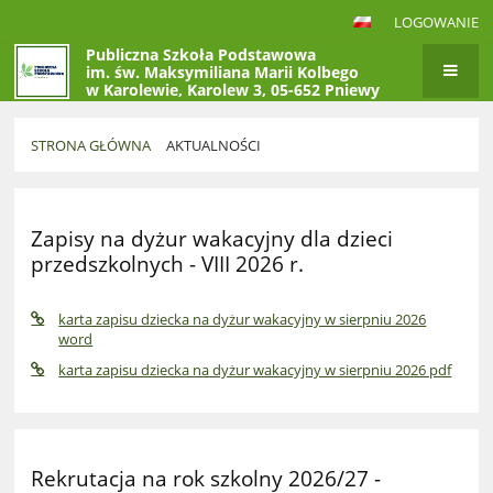
LOGOWANIE
Publiczna Szkoła Podstawowa
im. św. Maksymiliana Marii Kolbego
w Karolewie, Karolew 3, 05-652 Pniewy
STRONA GŁÓWNA
AKTUALNOŚCI
Aktualności
Zapisy na dyżur wakacyjny dla dzieci
przedszkolnych - VIII 2026 r.
karta zapisu dziecka na dyżur wakacyjny w sierpniu 2026
word
karta zapisu dziecka na dyżur wakacyjny w sierpniu 2026 pdf
Rekrutacja na rok szkolny 2026/27 -