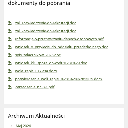
dokumenty do pobrania
zal_1oswiadczenie-do-rekrutacji.doc
zal_2oswiadczenie-do-rekrutacji.doc
Informacja-o-przetwarzaniu-danych-osobowych.pdf
wniosek_o_przyjecie_do_oddzialu_przedszkolnego.doc
spis_zalacznikow_2026.doc
wniosek_kl1_spoza_obwodu%281%29.doc
wola_zapisu_1klasa.docx
potwierdzenie_woli_zapisu%281%29%281%29.docx
Zarzadzenie_nr_8-1.pdf
Archiwum Aktualności
Maj 2026