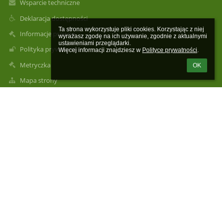
Wsparcie techniczne
Deklaracja dostępności
Ta strona wykorzystuje pliki cookies. Korzystając z niej 
Informacje prawne
wyrażasz zgodę na ich używanie, zgodnie z aktualnymi 
ustawieniami przeglądarki.

Polityka prywatności
Więcej informacji znajdziesz w 
Polityce prywatności
.
Metryczka
OK
Mapa strony
O nas
Kontakt
Aktualności
Kontakt
Publiczna Szkoła Podstawowa im. św. Maksymiliana Marii
Kolbego w Karolewie
pspkarolew@op.pl
48 6686422
Karolew 3