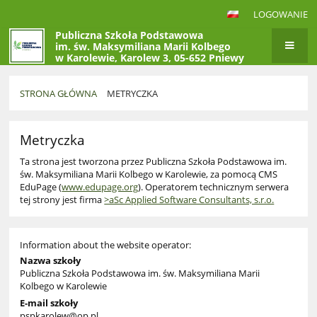
LOGOWANIE
Publiczna Szkoła Podstawowa
im. św. Maksymiliana Marii Kolbego
w Karolewie, Karolew 3, 05-652 Pniewy
STRONA GŁÓWNA
METRYCZKA
Metryczka
Metryczka
Ta strona jest tworzona przez Publiczna Szkoła Podstawowa im.
św. Maksymiliana Marii Kolbego w Karolewie, za pomocą CMS
EduPage (
www.edupage.org
). Operatorem technicznym serwera
tej strony jest firma
>aSc Applied Software Consultants, s.r.o.
Information about the website operator:
Nazwa szkoły
Publiczna Szkoła Podstawowa im. św. Maksymiliana Marii
Kolbego w Karolewie
E-mail szkoły
pspkarolew@op.pl